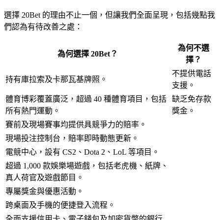
選擇 20Bet 的理由不止一個，但讓我們全面呈現，包括幾點我
們認為有待改善之處：
為何不選
為何選擇 20Bet？
擇？
不提供電話
持有庫拉索及卡那瓦基牌照。
支援。
體育博彩覆蓋廣泛，超過 40 種體育項目，包括
缺乏免存款
所有熱門運動。
獎金。
賽前及現場賽事均提供具競爭力的賠率。
現場投注控制台，賠率即時動態更新。
電競中心，設有 CS2、Dota 2、LoL 等項目。
超過 1,000 款娛樂場遊戲，包括老虎機、紙牌、
真人荷官及遊戲節目。
專屬獎金與優惠活動。
跨桌面及手機的便捷登入流程。
全面支援信用卡、電子錢包及加密貨幣的銀行