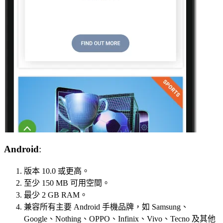
Android
:
版本 10.0 或更高。
至少 150 MB 可用空間。
最少 2 GB RAM。
兼容所有主要 Android 手機品牌，如 Samsung、
Google、Nothing、OPPO、Infinix、Vivo、Tecno 及其他