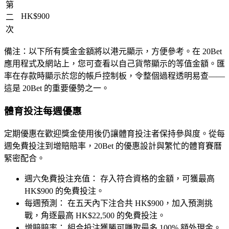
第
HK$900
二
次
備注：以下所有獎金金額將以港元顯示，方便參考。在 20Bet
應用程式及網站上，您可查看以自己貨幣顯示的等值金額。匯
率在存款時顯示於您的帳戶控制板，令整個過程透明易查——
這是 20Bet 的重要優勢之一。
體育投注每週優惠
定期優惠在歡迎獎金使用後仍讓體育投注者保持參與度。從每
週免費投注到增賠賠率，20Bet 的優惠設計與繁忙的體育賽曆
緊密配合。
週六免費投注充值： 存入符合資格的金額，可獲最高
HK$900 的免費投注。
每週預測： 在五天內下注合共 HK$900，加入預測挑
戰，角逐最高 HK$22,500 的免費投注。
增賠賠率： 組合投注獲勝可賺取最多 100% 額外現金。