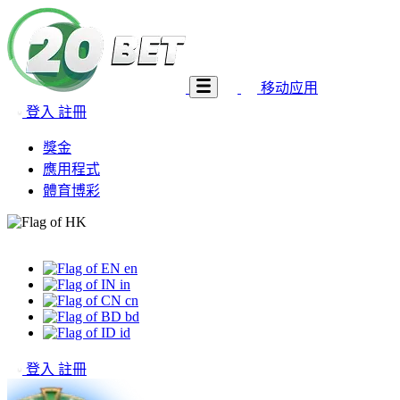
移动应用
登入
註冊
獎金
應用程式
體育博彩
en
in
cn
bd
id
登入
註冊