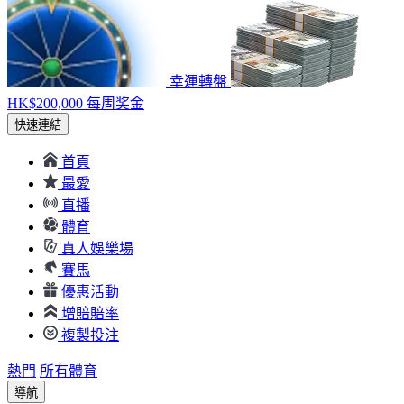
幸運轉盤
HK$200,000
每周奖金
快速連結
首頁
最愛
直播
體育
真人娛樂場
賽馬
優惠活動
增賠賠率
複製投注
熱門
所有體育
導航