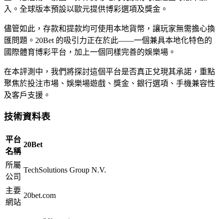
入。全球版本預設以歐元提供博彩選項及獎金。
儘管如此，存款和提款均可使用本地貨幣，讓玩家無需擔心換
匯問題。20Bet 的吸引力正在於此——一個兼具本地化特色的
國際體育博彩平台，加上一個同樣完善的娛樂場。
在本評測中，我們將探討這個平台是否真正兌現其承諾，重點
聚焦於投注市場、娛樂場遊戲、獎金、銀行選項、手機兼容性
及客戶支援。
技術資料表
平台
20Bet
名稱
所屬
TechSolutions Group N.V.
公司
主要
20bet.com
網站