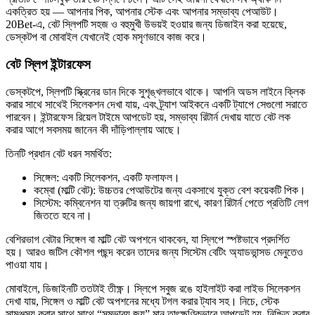
একত্রিত হয় — আপনার পিক, আপনার স্টেক এবং আপনার সম্ভাব্য পেআউট।
20Bet-এ, বেট স্লিপটি সহজ ও বহুমুখী উভয়ই হওয়ার জন্য ডিজাইন করা হয়েছে,
ডেস্কটপ বা মোবাইল যেখানেই হোক মসৃণভাবে কাজ করে।
বেট স্লিপ ইন্টারফেস
ডেস্কটপে, স্লিপটি স্ক্রিনের ডান দিকে সুশৃঙ্খলভাবে থাকে। আপনি অডস লাইনে ক্লিক
করার সাথে সাথেই সিলেকশন দেখা যায়, এবং ট্র্যাশ আইকনে একটি ট্যাপে সেগুলো সরাতে
পারবেন। ইন্টারফেস রিয়েল টাইমে আপডেট হয়, সম্ভাব্য রিটার্ন দেখায় যাতে বেট লক
করার আগে সবসময় জানেন কী দাঁড়িপাল্লায় আছে।
তিনটি প্রধান বেট ধরন সমর্থিত:
সিঙ্গেল: একটি সিলেকশন, একটি ফলাফল।
কম্বো (মাল্টি বেট): উচ্চতর পেআউটের জন্য একসাথে যুক্ত বেশ কয়েকটি পিক।
সিস্টেম: কম্বিনেশন যা ত্রুটির জন্য জায়গা রাখে, কারণ রিটার্ন পেতে প্রতিটি লেগ
জিততে হবে না।
বেশিরভাগ বেটার সিঙ্গেল বা মাল্টি বেট অপশনে থাকবেন, যা স্লিপে স্পষ্টভাবে প্রদর্শিত
হয়। আরও জটিল কৌশল পছন্দ করেন তাদের জন্য সিস্টেম বেটিং অ্যাডভান্সড মেনুতেও
পাওয়া যায়।
মোবাইলে, ডিজাইনটি ততটাই তীক্ষ্ণ। স্লিপে সবুজ রঙে হাইলাইট করা লাইভ সিলেকশন
দেখা যায়, সিঙ্গেল ও মাল্টি বেট অপশনের মধ্যে টগল করার ট্যাব সহ। নিচে, স্টেক
সামঞ্জস্য করার সাথে সাথে “সম্ভাব্য জয়” মান তাৎক্ষণিকভাবে আপডেট হয়, নিশ্চিত করার