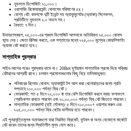
ন্যূনতম ডিপোজিট: ৳১,০০০।
ওয়াগারিং রিকোয়ারমেন্ট: বোনাসের পরিমাণের ৫x।
যোগ্য বেট: কমপক্ষে দুটি ইভেন্ট সহ অ্যাকুমুলেটর (অ্যাকা) সিলেকশন,
প্রতিটিতে ন্যূনতম ২.০ অডস সহ।
বৈধতা: ৭ দিন।
উদাহরণস্বরূপ, ৳৫,০০০-এর প্রথম ডিপোজিট আপনাকে অতিরিক্ত ৳৫,০০০ বোনাস
ফান্ড দেয়। জেতা রিলিজ করতে, এক সপ্তাহের মধ্যে ৳২৫,০০০ মূল্যের কোয়ালিফাইং
অ্যাকা বেট করতে হবে।
সাপ্তাহিক পুরস্কার
সাইন-আপের পরেও পুরস্কার থামে না। 20Bet ঘূর্ণায়মান সাপ্তাহিক প্রমো দিয়ে সক্রিয়
বেটারদের আগ্রহী রাখে। চলমান প্রমোশনগুলোর কিছু নিচে তালিকাভুক্ত:
শনিবারের রিলোড বোনাস: অ্যাকাউন্ট টপ আপ করা খেলোয়াড়দের জন্য প্রতি
সপ্তাহে ৳১০,০০০ পর্যন্ত ফ্রি বেট।
ফোরকাস্ট: গত ৫ দিনে ৳২,০০০ বা তার বেশি ডিপোজিট করলে ম্যাচ ফলাফলে
প্রেডিকশন রাখতে পারবেন এবং ৳১,০০,০০০ পর্যন্ত ফ্রি বেট জিততে পারবেন।
সাপ্তাহিক ফোরকাস্ট (হাই স্টেকস): ৫ দিনে ৳১০,০০০+ ওয়াগার করুন এবং
৳২৫,০০,০০০ পর্যন্ত ফ্রি বেটের ভাগীদার হতে পারবেন।
এই পুনরাবৃত্তিমূলক অফারগুলো যারা নিয়মিত ক্রিকেট, ফুটবল বা অন্য যেকোনো মার্কেটে
বেট করেন তাদের জন্য স্থিতিশীল মূল্য যোগ করে।