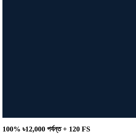
100% ৳12,000 পর্যন্ত + 120 FS