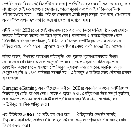
স্পোর্টস স্বাভাবিকভাবেই বিতর্ক উসকে দেয়। প্রতিটি ভক্তের একটি মতামত আছে, আর
বাংলাদেশে সেই মতামতগুলো জোরালো, আবেগপ্রবণ এবং প্রায়ই সঠিকভাবে টাকায়
পরিণত হওয়ার মতো। বেটিং সেই কথোপকথনে একটি নতুন মাত্রা যোগ করে, সেগুলোকে
এমন দাঁড়িপাল্লায় রূপান্তরিত করে যা জেতা বা হারানো যায়।
এটাই অংশত 20Bet-কে সেই বাজারগুলোতে এত ভালোভাবে মানিয়ে নিতে দেয় যেখানে
ভক্তরা ইতিমধ্যে তাদের স্পোর্টসে শ্বাস নেন। বাংলাদেশ ও ভারতে ক্রিকেট থেকে
ফিলিপাইনে বাস্কেটবল পর্যন্ত, 20Bet তার বিস্তৃত স্পোর্টসবুক দিয়ে আলাদাভাবে
দাঁড়িয়ে আছে, একই সাথে Esports ও ক্যাসিনো গেমও একই ছাদের নিচে রেখেছে।
লাইভ অডস, বিশ্বস্ত অফশোর লাইসেন্সিং এবং ধ্রুবক প্রবেশযোগ্যতার মিশ্রণ
বেটারদের বারবার ফিরে আসতে অনুপ্রাণিত করে। খেলোয়াড়রা মোবাইল অ্যাপ বা
রেসপন্সিভ ওয়েবসাইটের মাধ্যমে স্পোর্টসবুক অ্যাক্সেস করতে পারেন, স্থানীয়-বান্ধব
পেমেন্ট পদ্ধতি ও ২৪/৭ কাস্টমার সাপোর্ট সহ। এটি নতুন ও অভিজ্ঞ উভয় বেটারের জন্যই
সুবিধাজনক।
Curaçao eGaming-এর লাইসেন্সের অধীনে, 20Bet একাধিক অঞ্চলে একটি বৈধ ও
নির্ভরযোগ্য বেটিং অপশন দেয়। সাইট ও অ্যাপ SSL এনক্রিপশন দিয়ে সম্পূর্ণ সুরক্ষিত,
এবং সমস্ত লেনদেন কঠোর যাচাইকরণ প্রক্রিয়ার মধ্য দিয়ে যায়, খেলোয়াড়দের
অতিরিক্ত মানসিক শান্তি দেয়।
এই রিভিউতে 20Bet-এর বেটিং হাব দেখা হবে — ঐতিহ্যবাহী স্পোর্টস মার্কেট,
Esports অ্যাকশন, লাইভ বেটিং, লাইভ স্ট্রিমিং, লয়্যালটি পুরস্কার এবং ব্যবহারকারী
ফিচার কভার করে।