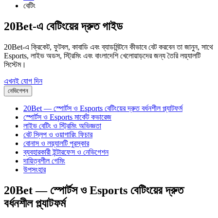
বেটিং
20Bet-এ বেটিংয়ের দ্রুত গাইড
20Bet-এ ক্রিকেট, ফুটবল, কাবাডি এবং ব্যাডমিন্টনে কীভাবে বেট করবেন তা জানুন, সাথে
Esports, লাইভ অডস, স্ট্রিমিং এবং বাংলাদেশি খেলোয়াড়দের জন্য তৈরি লয়্যালটি
সিস্টেম।
এখনই যোগ দিন
নেভিগেশন
20Bet — স্পোর্টস ও Esports বেটিংয়ের দ্রুত বর্ধনশীল প্ল্যাটফর্ম
স্পোর্টস ও Esports মার্কেট কভারেজ
লাইভ বেটিং ও স্ট্রিমিং অভিজ্ঞতা
বেট স্লিপ ও ওয়াগারিং ফিচার
বোনাস ও লয়্যালটি পুরস্কার
ব্যবহারকারী ইন্টারফেস ও নেভিগেশন
দায়িত্বশীল গেমিং
উপসংহার
20Bet — স্পোর্টস ও Esports বেটিংয়ের দ্রুত
বর্ধনশীল প্ল্যাটফর্ম