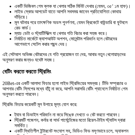
একটি ভিজিবল গেম ক্লক যা খেলার সঠিক মিনিট দেখায় (যেমন, ৩৫’ ১ম হাফ)।
লাইভ স্কোর আপডেট যাতে আপনি সবসময় জানেন প্রতিযোগিতা কোথায়
দাঁড়িয়ে।
মূল ঘটনার পরে তাৎক্ষণিক অডস পুনর্গণনা, যেমন ক্রিকেটে বাউন্ডারি বা ফুটবলে
রেড কার্ড।
ম্যাচ ডেটা ও স্ট্যাটিস্টিক্স যা খেলার গতি বিচার করা সহজ করে।
নির্বাচিত মার্কেটে ক্যাশআউট অপশন, মোমেন্টাম পরিবর্তন হলে বেটারদের
আগেভাগে সেটেল করার পছন্দ দেয়।
এই সেটআপ অভিজ্ঞ বেটারদের যে গতি প্রয়োজন তা দেয়, আবার নতুন খেলোয়াড়দের
অনুসরণ করার জন্যও যথেষ্ট সহজ।
বেটিং করতে করতে স্ট্রিমিং
20Bet-এর একটি আলাদা ফিচার হলো লাইভ স্ট্রিমিংয়ের সমন্বয়। টিভি সম্প্রচার ও
আপনার বেটিং স্লিপের মধ্যে হাঁটু না করে, আপনি সরাসরি বেটিং প্যানেলে নির্বাচিত গেম
অনুসরণ করতে পারবেন।
স্ট্রিমিং ফিচার কয়েকটি মূল উপায়ে মূল্য যোগ করে:
ট্যাব বা ডিভাইস পরিবর্তন না করে সিঙ্কে দেখতে ও বেট করতে পারবেন।
স্ট্রিমটি পজেশন, কর্নার বা সার্ভ পার্সেন্টেজের মতো রিয়েল-টাইম স্ট্যাটস দ্বারা
সমর্থিত।
একটি স্থিতিশীল ইন্টারনেট সংযোগ সহ, ভিডিও ফিড মসৃণভাবে চলে, অ্যাকশন