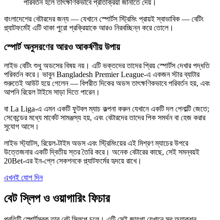
পরিবর্তন হলে তাৎক্ষণিকভাবে প্রতিক্রিয়া জানাতে দেয়।
বাংলাদেশের বেটারদের জন্য — যেখানে স্পোর্টস স্ট্রিমিং প্রায়ই স্বাভাবিক — বেটিং
প্ল্যাটফর্মেই এটি থাকা পুরো প্রক্রিয়াকে আরও নিরবচ্ছিন্ন করে তোলে।
স্পোর্ট অনুসরণের আরও আকর্ষণীয় উপায়
লাইভ বেটিং শুধু অডসের বিষয় নয়। এটি ভক্তদের তাদের প্রিয় স্পোর্টস দেখার পদ্ধতি
পরিবর্তন করে। ভাবুন Bangladesh Premier League-এ একজন স্টার ব্যাটার
শুরুতেই আউট হয়ে গেলেন — বিপরীত দিকের অডস তাৎক্ষণিকভাবে পরিবর্তন হয়, এবং
আপনি রিয়েল টাইমে সাড়া দিতে পারেন।
বা La Liga-এ এমন একটি ফুটবল ম্যাচ কল্পনা করুন যেখানে একটি দল পেনাল্টি জেতে;
সেকেন্ডের মধ্যে মার্কেট সামঞ্জস্য হয়, এবং বেটারদের তাদের পিক সমর্থন বা হেজ করার
সুযোগ আসে।
লাইভ স্ট্যাটস, রিয়েল-টাইম অডস এবং স্ট্রিমিংয়ের এই মিশ্রণ ম্যাচের উপরে
উত্তেজনার একটি দ্বিতীয় স্তর তৈরি করে। অনেক বেটারের কাছে, সেই সমন্বয়ই
20Bet-এর ইন-প্লে সেকশনকে প্ল্যাটফর্মের হৃদয়ে রাখে।
এখনই যোগ দিন
বেট স্লিপ ও ওয়াগারিং ফিচার
প্রতিটি স্পোর্টসবুক তার বেট স্লিপে চলে। এটি সেই জায়গা যেখানে সব অ্যাকশন