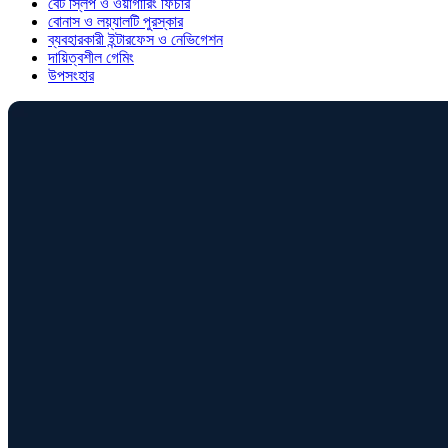
বেট স্লিপ ও ওয়াগারিং ফিচার
বোনাস ও লয়্যালটি পুরস্কার
ব্যবহারকারী ইন্টারফেস ও নেভিগেশন
দায়িত্বশীল গেমিং
উপসংহার